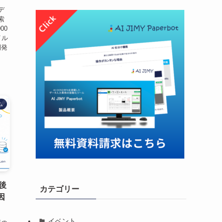
デ
索
00
イル
開発
ム
後
カテゴリー
因
イベント