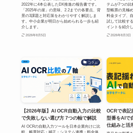
2022年に4本公表したDX推進の報告書です。
テムが7つの比
「2025年の崖」の意味、2.2までの各要点、背
型帳票の見極め
景の3課題と対応策をわかりやすく解説しま
料金タイプ、
す。中小企業が明日から始められる一歩も紹
試して比較す
介します。
イントを紹介
2026年8月5日
2026年8月3日
コラム
【2026年版】AI OCR自動入力の比較
OCRで表
で失敗しない選び方 7つの軸で解説
型番をAI
仕組みと活
AI OCRの自動入力ツールを日本企業向けに比
較。帳票対応・補正・システム連携・料金体