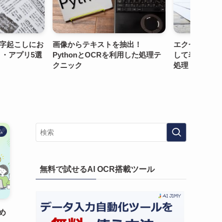
ストを抽出！
エクセルで必要な「項目」を抽出
Power 
OCRを利用した処理テ
して表を作る方法｜大量データの
インス
処理・システム連携まで解説
やすく
け】
ム
無料で試せるAI OCR搭載ツール
め