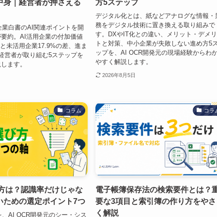
の中身｜経営者が押さえる
方5ステップ
デジタル化とは、紙などアナログな情報・
務をデジタル技術に置き換える取り組みで
小企業白書のAI関連ポイントを開
す。DXやIT化との違い、メリット・デメ
要約。AI活用企業の付加価値
トと対策、中小企業が失敗しない進め方5
%と未活用企業17.9%の差、進ま
ップを、AI OCR開発元の現場経験からわ
経営者が取り組む5ステップを
やすく解説します。
説します。
2026年8月5日
コラム
コラ
び方は？認識率だけじゃな
電子帳簿保存法の検索要件とは？
いための選定ポイント7つ
要な3項目と索引簿の作り方をやさ
く解説
、AI OCR開発元のシー・シス