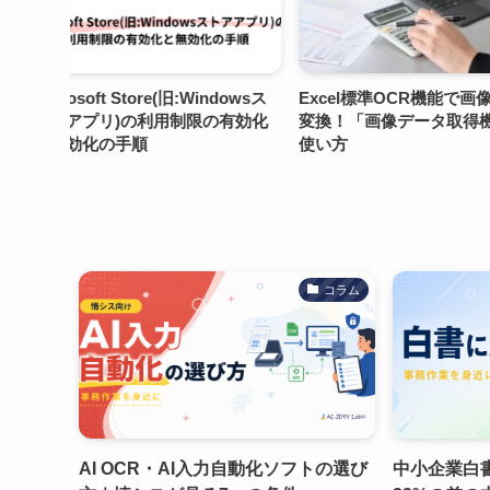
ndowsス
Excel標準OCR機能で画像を表に
電子帳簿保存法の
の有効化
変換！「画像データ取得機能」の
Excel台帳の作り
使い方
レート付）
コラム
AI OCR・AI入力自動化ソフトの選び
中小企業白書