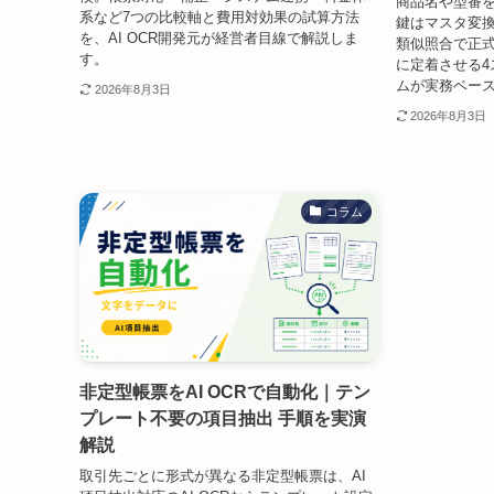
商品名や型番を
系など7つの比較軸と費用対効果の試算方法
鍵はマスタ変換
を、AI OCR開発元が経営者目線で解説しま
類似照合で正
す。
に定着させる4
ムが実務ベー
2026年8月3日
2026年8月3日
コラム
非定型帳票をAI OCRで自動化｜テン
プレート不要の項目抽出 手順を実演
解説
取引先ごとに形式が異なる非定型帳票は、AI