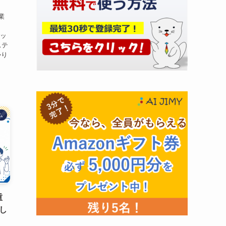
業
リッ
ステ
かり
ム
重
し