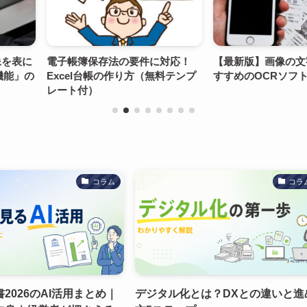
要件に対応！
【最新版】画像の文字起こしにお
画像からテキ
方（無料テンプ
すすめのOCRソフト・アプリ5選
Pythonと
クニック
コラム
コラ
2026のAI活用まとめ｜
デジタル化とは？DXとの違いと進