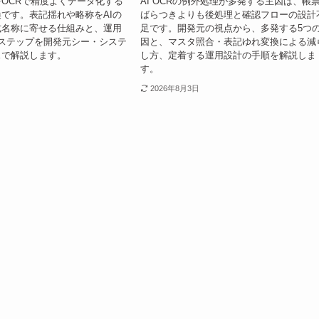
OCRで精度よくデータ化する
AI OCRの例外処理が多発する主因は、帳
です。表記揺れや略称をAIの
ばらつきよりも後処理と確認フローの設計
式名称に寄せる仕組みと、運用
足です。開発元の視点から、多発する5つ
ステップを開発元シー・システ
因と、マスタ照合・表記ゆれ変換による減
スで解説します。
し方、定着する運用設計の手順を解説しま
す。
2026年8月3日