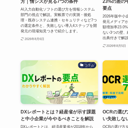
方｜情シスが見る7つの条件
23%の差
要点
AI入力自動化ソフトの選び方を情報システム
部門の視点で解説。実帳票での実測・後処
2026年版中
理・既存システム連携・セキュリティなど7つ
発元メディアが
の選定条件と、失敗しない導入4ステップを開
額増加率23.0
発元の現場知見つきで紹介します。
ない3つの壁、
出典付きで解
2026年8月6日
2026年8月5日
コラム
DXレポートとは？経産省が示す課題
OCRの選
と中小企業が今やるべきことを解説
い失敗しな
DXレポートとは、経済産業省が2018年から
OCRの選び方を