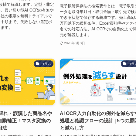
較軸で解説します。定型・非定
電子帳簿保存法の検索要件とは、電子取引
、買い切り型AI OCRの有無や
ータを取引年月日・取引金額・取引先で検
自社の帳票を無料トライアルで
できる状態で保存する義務です。売上高5,0
る手順まで、失敗しない選定ポ
万円以下の緩和条件、Excel索引簿やファ
します。
名での対応方法、AI OCRでの自動化まで
元が解説します。
2026年8月3日
コラム
コラ
記揺れ・誤読した商品名や
AI OCR入力自動化の例外を減らす
で自動補正！マスタ変換の
処理と確認フローの設計 | 5つの原
用法
と減らし方