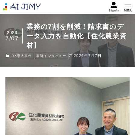
SignIn
MENU
業務の7割を削減！請求書のデ
2026
ータ入力を自動化【住化農業資
7/07
材】
2026年7月7日
DX導入事例
事例インタビュー