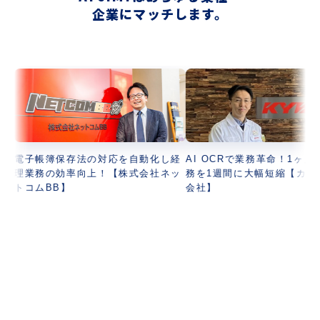
企業にマッチします。
帳簿保存法の対応を自動化し経
AI OCRで業務革命！1ヶ月の棚卸業
務の効率向上！【株式会社ネッ
務を1週間に大幅短縮【カヤバ株式
ムBB】
会社】