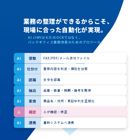
業務の整理ができるからこそ、
現場に合った自動化が実現。
AI JIMYはただのOCRではなく、
バックオフィス業務改善のためのプロツール。
受取
AI
FAX/PDF/メール添付ファイル
仕分け
AI
書類内容を判定・種別を分類
認識
AI
文字を認識
抽出
AI
品番・数量・納期・備考を取得
変換
AI
商品名・住所・表記ゆれを正規化
確認
人
人が確認・修正
連携
AI
基幹システムへ連携