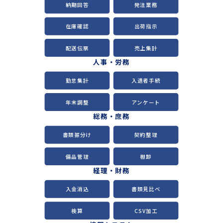
納期回答
発注業務
在庫確認
出荷指示
配送伝票
売上集計
人事・労務
勤怠集計
入退者手続
年末調整
アンケート
総務・庶務
書類振分け
契約整理
備品管理
棚卸
経理・財務
入金消込
書類見比べ
検算
CSV加工