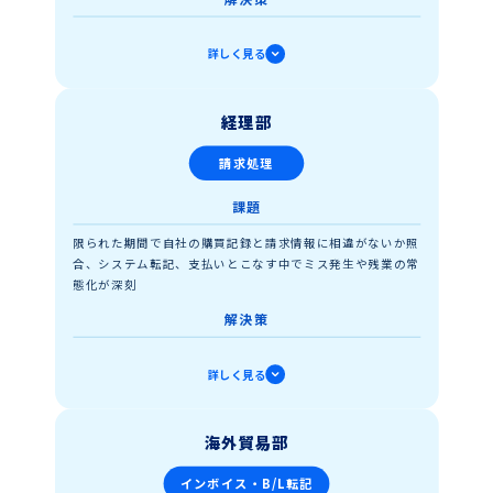
表記や様式の異なる状態から必要な受注データのみを抽出す
詳しく見る
ることで複雑さを回避。チェック後のデータをシステムに入
力する工程はRPAに実行させることで入力作業を削減
成果
経理部
営業機会創出・顧客フォローといったコア業務に注力できる
請求処理
環境を整備。受注件数と顧客満足度ともに向上
課題
判断、確認は人しか持っていない重要な機能です。こ
の機能を、注文書を読み理解する、システムに入力す
限られた期間で自社の購買記録と請求情報に相違がないか照
る、という「作業」ではなく、取引先とのやり取りと
合、システム転記、支払いとこなす中でミス発生や残業の常
いう「業務」に使うことで生産性の最大化を進めるこ
態化が深刻
とができます。
解決策
購買記録とデータ化した請求情報を自動照合、不一致取引の
詳しく見る
みを確認し、人が修正を加える「半自動」フローを実装。シ
ステム連携用、銀行送金用のデータを発行することで1件ず
つ手入力する工程を省いた
海外貿易部
成果
インボイス・B/L転記
確認以外は無人で実行するため作業そのものの負担を低減。