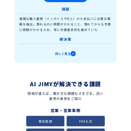
確認作業に集中できるためミスを減らして業務品質を担保
課題
未入金や多重振り込みといったミスが許されない正確
複雑な輸入書類（インボイスやB/L）から支払いに必要な情
性と、締め日厳守の速度、双方を求められる月に一度
報を抽出。慣れるのに時間がかかること、慣れてからも作業
の一大業務です。作業者の負担と企業におけるコスト
に時間がかかるため、常に作業者依存を極めていた
をともに削減できた、どちらにとっても嬉しい事例で
す。
解決策
AIによる帳票理解と必要情報の抽出、プログラムによるデー
詳しく見る
タの成型加工を組み合わせ支払いに関するデータを自動化。
英語表記や表現の揺れはAIが吸収、AIの持つ揺れはプログラ
ムが取捨選択することで人間と同等の作業を実現
成果
AI JIMYが解決できる課題
新人の習熟・定着促進、ベテランが負担する教育コスト軽減
を実現。部内の人間なら誰もができる作業に
現場が違えば、働き方も課題もさまざま。近い
業界の事例をご紹介
自社製品、サービスに対する知識とは別に、輸入にか
かわる専門知識が要求されるため、時間も労力もかか
営業・営業事務
りがちな仕事です。AIの理解力とプログラムのルール
に基づいた処理をかけ合わせた「機械の作業者」との
受注処理
FAX入力
協力フロー、ワクワクしませんか？