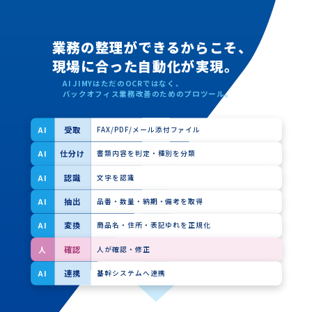
業務の整理ができるからこそ、
現場に合った自動化が実現。
AI JIMYはただのOCRではなく、
バックオフィス業務改善のためのプロツール。
受取
AI
FAX/PDF/メール添付ファイル
仕分け
AI
書類内容を判定・種別を分類
認識
AI
文字を認識
抽出
AI
品番・数量・納期・備考を取得
変換
AI
商品名・住所・表記ゆれを正規化
確認
人
人が確認・修正
連携
AI
基幹システムへ連携