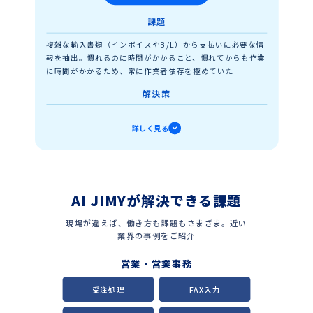
確認作業に集中できるためミスを減らして業務品質を担保
課題
未入金や多重振り込みといったミスが許されない正確
複雑な輸入書類（インボイスやB/L）から支払いに必要な情
性と、締め日厳守の速度、双方を求められる月に一度
報を抽出。慣れるのに時間がかかること、慣れてからも作業
の一大業務です。作業者の負担と企業におけるコスト
に時間がかかるため、常に作業者依存を極めていた
をともに削減できた、どちらにとっても嬉しい事例で
す。
解決策
AIによる帳票理解と必要情報の抽出、プログラムによるデー
詳しく見る
タの成型加工を組み合わせ支払いに関するデータを自動化。
英語表記や表現の揺れはAIが吸収、AIの持つ揺れはプログラ
ムが取捨選択することで人間と同等の作業を実現
成果
AI JIMYが解決できる課題
新人の習熟・定着促進、ベテランが負担する教育コスト軽減
を実現。部内の人間なら誰もができる作業に
現場が違えば、働き方も課題もさまざま。近い
業界の事例をご紹介
自社製品、サービスに対する知識とは別に、輸入にか
かわる専門知識が要求されるため、時間も労力もかか
営業・営業事務
りがちな仕事です。AIの理解力とプログラムのルール
に基づいた処理をかけ合わせた「機械の作業者」との
受注処理
FAX入力
協力フロー、ワクワクしませんか？