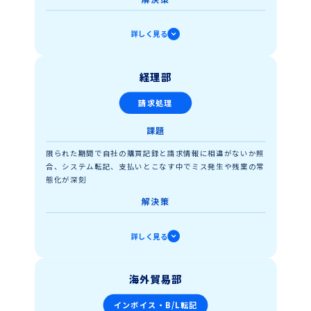
表記や様式の異なる状態から必要な受注データのみを抽出す
詳しく見る
ることで複雑さを回避。チェック後のデータをシステムに入
力する工程はRPAに実行させることで入力作業を削減
成果
経理部
営業機会創出・顧客フォローといったコア業務に注力できる
請求処理
環境を整備。受注件数と顧客満足度ともに向上
課題
判断、確認は人しか持っていない重要な機能です。こ
の機能を、注文書を読み理解する、システムに入力す
限られた期間で自社の購買記録と請求情報に相違がないか照
る、という「作業」ではなく、取引先とのやり取りと
合、システム転記、支払いとこなす中でミス発生や残業の常
いう「業務」に使うことで生産性の最大化を進めるこ
態化が深刻
とができます。
解決策
購買記録とデータ化した請求情報を自動照合、不一致取引の
詳しく見る
みを確認し、人が修正を加える「半自動」フローを実装。シ
ステム連携用、銀行送金用のデータを発行することで1件ず
つ手入力する工程を省いた
海外貿易部
成果
インボイス・B/L転記
確認以外は無人で実行するため作業そのものの負担を低減。