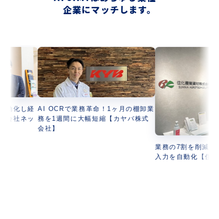
企業にマッチします。
し経
AI OCRで業務革命！1ヶ月の棚卸業
ネッ
務を1週間に大幅短縮【カヤバ株式
会社】
業務の7割を削減！請求書
入力を自動化【住化農業資