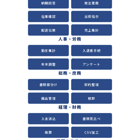
納期回答
発注業務
在庫確認
出荷指示
配送伝票
売上集計
人事・労務
勤怠集計
入退者手続
年末調整
アンケート
総務・庶務
書類振分け
契約整理
備品管理
棚卸
経理・財務
入金消込
書類見比べ
検算
CSV加工